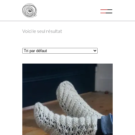
Voici le seul résultat
Ce
CHOIX DES OPTIONS
produit
a
plusieurs