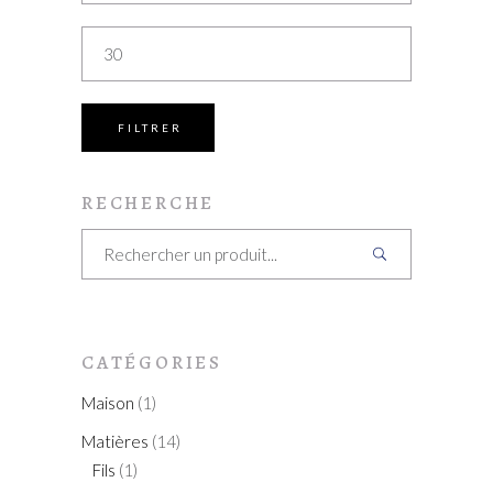
Prix
max
FILTRER
RECHERCHE
Search
for:
CATÉGORIES
Maison
(1)
Matières
(14)
Fils
(1)