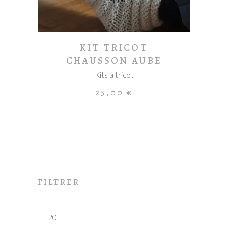
variations.
Les
options
peuvent
KIT TRICOT
être
CHAUSSON AUBE
choisies
Kits à tricot
sur
la
25,00
€
page
du
produit
FILTRER
Prix
min