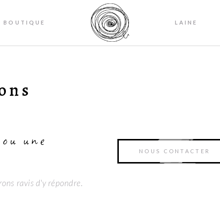
BOUTIQUE
LAINE
ions
 ou une
NOUS CONTACTER
rons ravis d'y répondre.